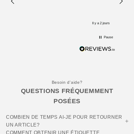
Aufmerksamkeit.
Ware. 
gekauf
Gerne 
Il y a 2 jours
Pause
Besoin d'aide?
QUESTIONS FRÉQUEMMENT
POSÉES
COMBIEN DE TEMPS AI-JE POUR RETOURNER
UN ARTICLE?
COMMENT OBTENIR UNE ÉTIQUETTE