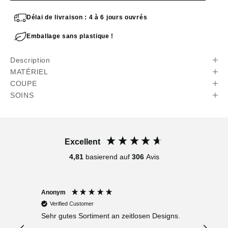
Délai de livraison : 4 à 6 jours ouvrés
Emballage sans plastique !
Description
MATÉRIEL
COUPE
SOINS
Excellent
4,81
basierend auf
306
Avis
Anonym
Anony
Verified Customer
Verif
Sehr gutes Sortiment an zeitlosen Designs.
Ich li
kann m