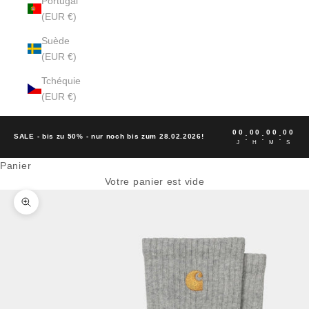
Portugal
(EUR €)
Suède
(EUR €)
Tchéquie
(EUR €)
00
00
00
00
:
:
:
SALE - bis zu 50% - nur noch bis zum 28.02.2026!
J
H
M
S
Panier
Votre panier est vide
Zoomer sur l'image