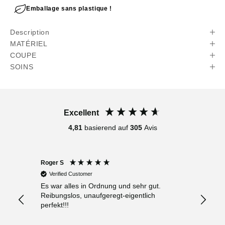
Emballage sans plastique !
Description
MATÉRIEL
COUPE
SOINS
Excellent
4,81
basierend auf
305
Avis
Roger S
Anony
Verified Customer
Verif
Es war alles in Ordnung und sehr gut.
Sehr f
Reibungslos, unaufgeregt-eigentlich
Beratu
perfekt!!!
„ Schn