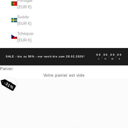
Portugal
(EUR €)
Suède
(EUR €)
Tchéquie
(EUR €)
00
00
00
00
:
:
:
SALE - bis zu 50% - nur noch bis zum 28.02.2026!
J
H
M
S
Panier
Votre panier est vide
31%
31%
Zoomer sur l'image