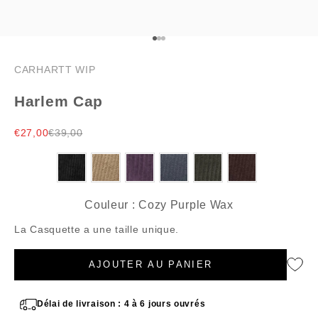
Aller à l'élément 1
Aller à l'élément 2
Aller à l'élément 3
CARHARTT WIP
Harlem Cap
Prix de vente
Prix normal
€27,00
€39,00
Couleur
Couleur
:
Cozy Purple Wax
La Casquette a une taille unique.
AJOUTER AU PANIER
Délai de livraison : 4 à 6 jours ouvrés