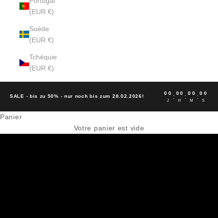
Portugal
(EUR €)
Suède
(EUR €)
Tchéquie
(EUR €)
00
00
00
00
:
:
:
SALE - bis zu 50% - nur noch bis zum 28.02.2026!
J
H
M
S
Panier
JUSQU'À 50 % DE RÉDUCTION
Votre panier est vide
RÉDUCTIONS
HOMMES
FEMMES