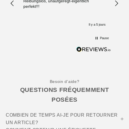
Reibungslos, unaufgeregt-eigentlich
Beratu
perfekt!!!
„ Schn
Il y a 5 jours
Pause
Besoin d'aide?
QUESTIONS FRÉQUEMMENT
POSÉES
COMBIEN DE TEMPS AI-JE POUR RETOURNER
UN ARTICLE?