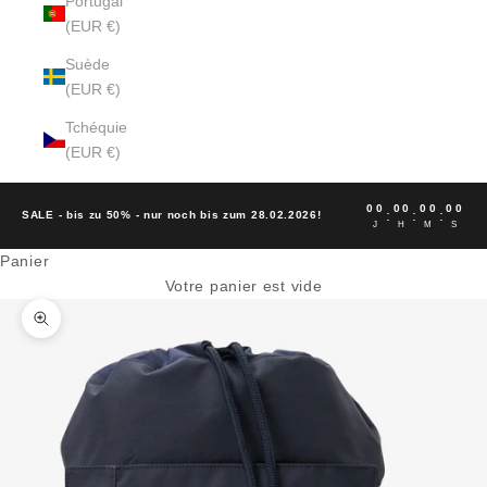
Portugal
(EUR €)
Suède
(EUR €)
Tchéquie
(EUR €)
00
00
00
00
:
:
:
SALE - bis zu 50% - nur noch bis zum 28.02.2026!
J
H
M
S
Panier
Votre panier est vide
Zoomer sur l'image