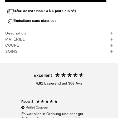
Délai de livraison : 4 à 6 jours ouvrés
Emballage sans plastique !
Description
MATÉRIEL
COUPE
SOINS
Excellent
4,81
basierend auf
306
Avis
Roger S
Anony
Verified Customer
Verif
Es war alles in Ordnung und sehr gut.
Sehr f